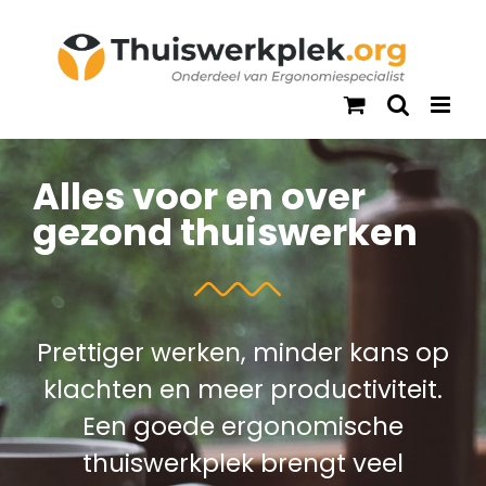
Ga
naar
inhoud
Alles voor en over
gezond thuiswerken
Prettiger werken, minder kans op
klachten en meer productiviteit.
Een goede ergonomische
thuiswerkplek brengt veel