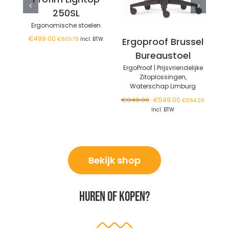
250SL
Ergonomische stoelen
E
€
499.00
€
603.79
Incl. BTW
Ergoproof Brussel
Bureaustoel
ErgoProof | Prijsvriendelijke
Zitoplossingen
,
Waterschap Limburg
Oorspronkelijke
Huidige
€
849.00
€
549.00
€
664.29
prijs
prijs
Incl. BTW
was:
is:
€849.00.
€549.00.
Bekijk shop
Huren of kopen?