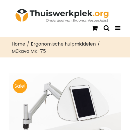
Ga
naar
inhoud
Home
Ergonomische hulpmiddelen
Mükava MK-75
Sale!