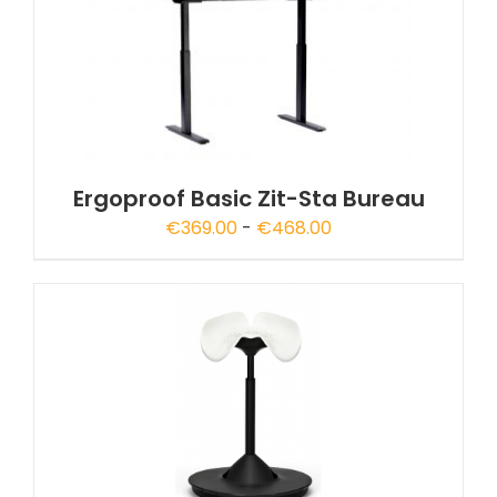
A
Ergoproof Basic Zit-Sta Bureau
Prijsklasse:
€
369.00
-
€
468.00
€369.00
tot
€468.00
A