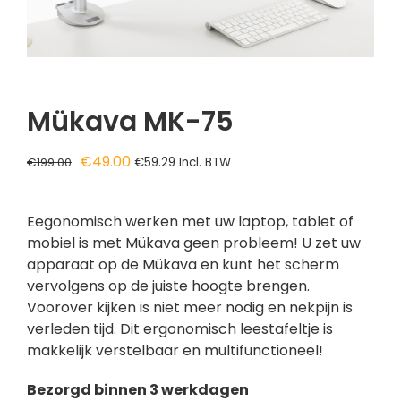
Mükava MK-75
Oorspronkelijke
Huidige
€
49.00
€
199.00
€
59.29
Incl. BTW
prijs
prijs
was:
is:
Eegonomisch werken met uw laptop, tablet of
€199.00.
€49.00.
mobiel is met Mükava geen probleem! U zet uw
apparaat op de Mükava en kunt het scherm
vervolgens op de juiste hoogte brengen.
Voorover kijken is niet meer nodig en nekpijn is
verleden tijd. Dit ergonomisch leestafeltje is
makkelijk verstelbaar en multifunctioneel!
Bezorgd binnen 3 werkdagen