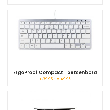
ErgoProof Compact Toetsenbord
Prijsklasse:
€
39.95
-
€
49.95
€39.95
tot
€49.95