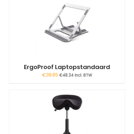
A
ErgoProof Laptopstandaard
€
39.95
€
48.34
Incl. BTW