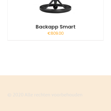
Backapp Smart
€
809.00
A
© 2020 Alle rechten voorbehouden