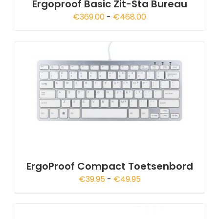
Ergoproof Basic Zit-Sta Bureau
Prijsklasse:
€
369.00
-
€
468.00
€369.00
tot
€468.00
A
ErgoProof Compact Toetsenbord
Prijsklasse:
€
39.95
-
€
49.95
€39.95
tot
€49.95