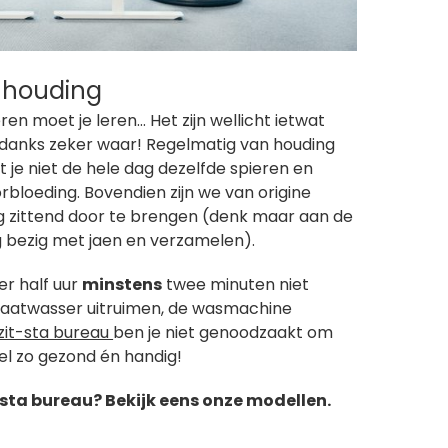
n houding
en moet je leren… Het zijn wellicht ietwat
ndanks zeker waar! Regelmatig van houding
t je niet de hele dag dezelfde spieren en
rbloeding. Bovendien zijn we van origine
 zittend door te brengen (denk maar aan de
g bezig met jaen en verzamelen).
der half uur
minstens
twee minuten niet
 de vaatwasser uitruimen, de wasmachine
zit-sta bureau
ben je niet genoodzaakt om
wel zo gezond én handig!
ta bureau? Bekijk eens onze modellen.