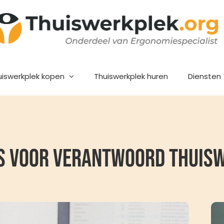
uiswerkplek kopen
Thuiswerkplek huren
Diensten
ps voor verantwoord thuis