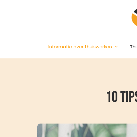
Ga
naar
inhoud
Informatie over thuiswerken
Th
10 Ti