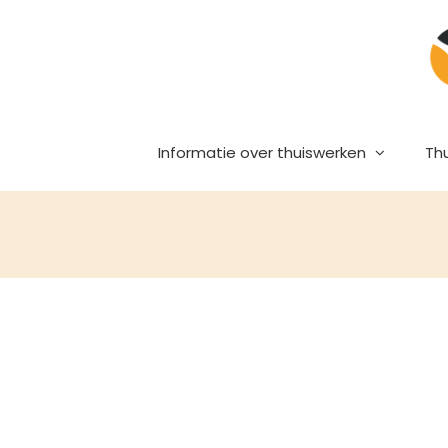
Ga
naar
inhoud
Informatie over thuiswerken
Th