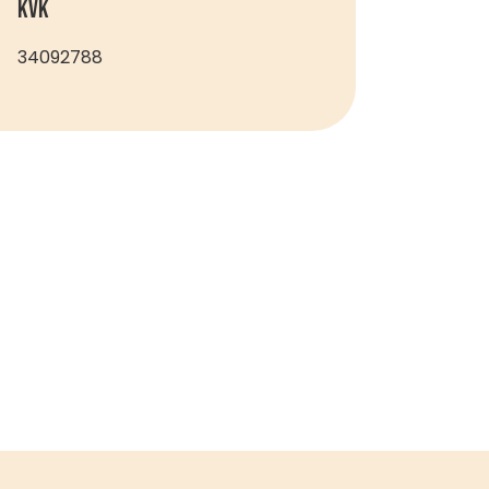
KVK
34092788