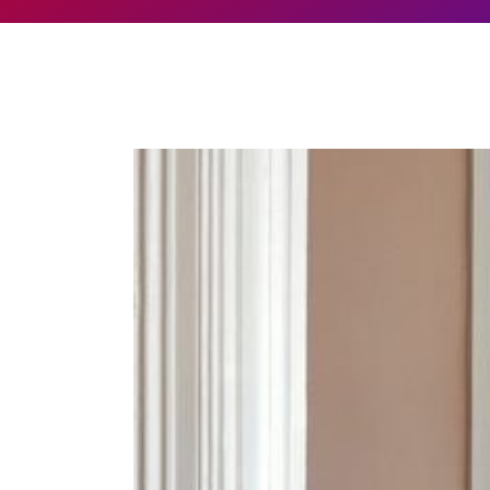
So far ES_beheer has created 11 blog entr