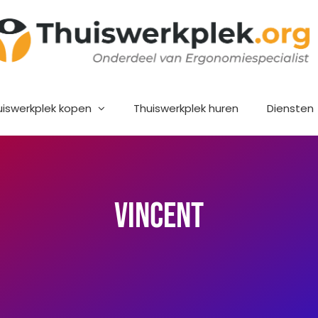
uiswerkplek kopen
Thuiswerkplek huren
Diensten
Vincent
rstrekt.