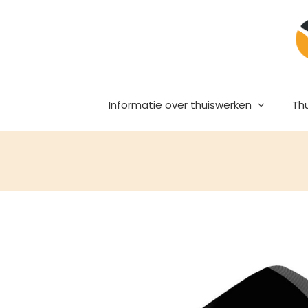
Ga
naar
inhoud
Informatie over thuiswerken
Th