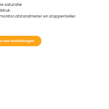
uw saturatie
ddruk.
aapmonitor,afstandmeter en stappenteller.
n aan winkelwagen