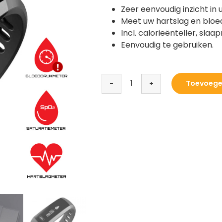
Zeer eenvoudig inzicht in 
Meet uw hartslag en bloe
Incl. calorieënteller, sl
Eenvoudig te gebruiken.
Toevoege
ErgoProof
Smartwatch
aantal