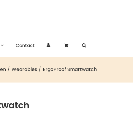
Contact
len
Wearables
ErgoProof Smartwatch
twatch