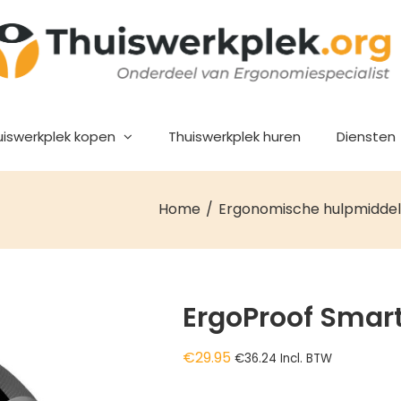
uiswerkplek kopen
Thuiswerkplek huren
Diensten
Home
Ergonomische hulpmidde
ErgoProof Smar
€
29.95
€
36.24
Incl. BTW