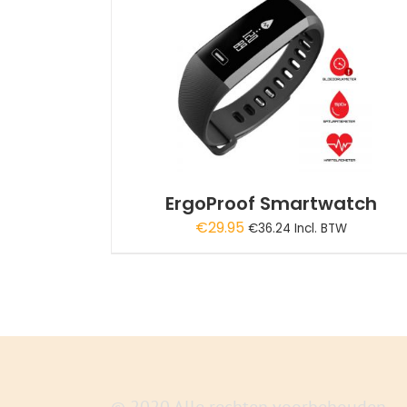
EN
/
DETAILS
ErgoProof Smartwatch
€
29.95
€
36.24
Incl. BTW
© 2020 Alle rechten voorbehouden