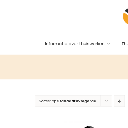
Ga
naar
inhoud
Informatie over thuiswerken
Th
Sorteer op
Standaardvolgorde