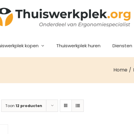
uiswerkplek kopen
Thuiswerkplek huren
Diensten
Home
Toon
12 producten