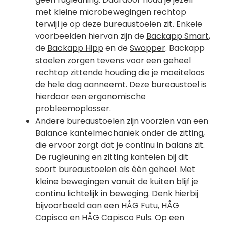
met kleine microbewegingen rechtop
terwijl je op deze bureaustoelen zit. Enkele
voorbeelden hiervan zijn de
Backapp Smart
,
de
Backapp Hipp
en de
Swopper
. Backapp
stoelen zorgen tevens voor een geheel
rechtop zittende houding die je moeiteloos
de hele dag aanneemt. Deze bureaustoel is
hierdoor een ergonomische
probleemoplosser.
Andere bureaustoelen zijn voorzien van een
Balance kantelmechaniek onder de zitting,
die ervoor zorgt dat je continu in balans zit.
De rugleuning en zitting kantelen bij dit
soort bureaustoelen als één geheel. Met
kleine bewegingen vanuit de kuiten blijf je
continu lichtelijk in beweging. Denk hierbij
bijvoorbeeld aan een
HÅG Futu
,
HÅG
Capisco
en
HÅG Capisco Puls
. Op een