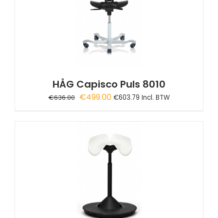
HÅG Capisco Puls 8010
Oorspronkelijke
Huidige
€
499.00
€
636.00
€
603.79
Incl. BTW
prijs
prijs
was:
is:
€636.00.
€499.00.