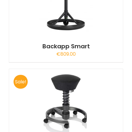
Backapp Smart
€
809.00
Sale!
A