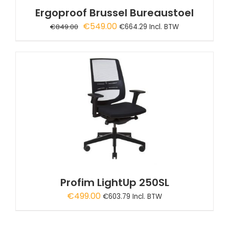
Ergoproof Brussel Bureaustoel
Oorspronkelijke
Huidige
€
549.00
€
849.00
€
664.29
Incl. BTW
prijs
prijs
was:
is:
€849.00.
€549.00.
Profim LightUp 250SL
€
499.00
€
603.79
Incl. BTW