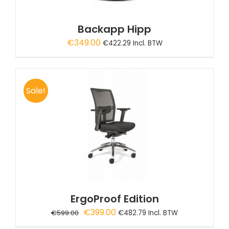
Backapp Hipp
€
349.00
€
422.29
Incl. BTW
Sale!
ErgoProof Edition
Oorspronkelijke
Huidige
€
399.00
€
599.00
€
482.79
Incl. BTW
prijs
prijs