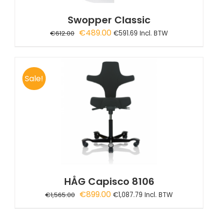
Swopper Classic
Oorspronkelijke
Huidige
€
489.00
€
612.00
€
591.69
Incl. BTW
prijs
prijs
was:
is:
€612.00.
€489.00.
Sale!
HÅG Capisco 8106
Oorspronkelijke
Huidige
€
899.00
€
1,565.00
€
1,087.79
Incl. BTW
prijs
prijs
was:
is: