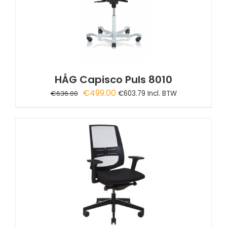
HÅG Capisco Puls 8010
Oorspronkelijke
Huidige
€
499.00
€
636.00
€
603.79
Incl. BTW
prijs
prijs
was:
is:
€636.00.
€499.00.