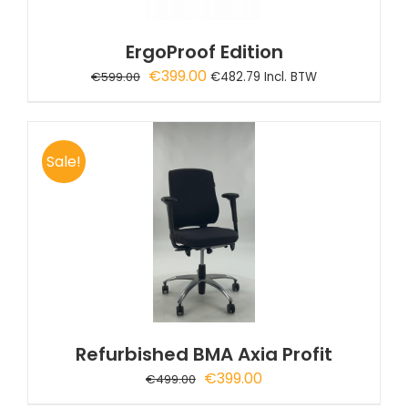
ErgoProof Edition
Oorspronkelijke
Huidige
€
399.00
€
599.00
€
482.79
Incl. BTW
prijs
prijs
was:
is:
€599.00.
€399.00.
Sale!
Refurbished BMA Axia Profit
Oorspronkelijke
Huidige
€
399.00
€
499.00
prijs
prijs