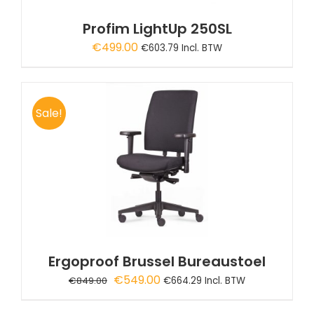
Profim LightUp 250SL
€
499.00
€
603.79
Incl. BTW
Sale!
Ergoproof Brussel Bureaustoel
Oorspronkelijke
Huidige
€
549.00
€
849.00
€
664.29
Incl. BTW
prijs
prijs
was:
is: