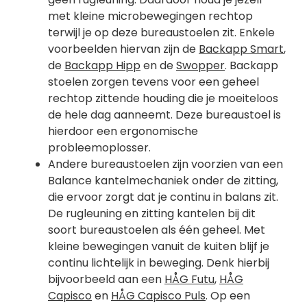
met kleine microbewegingen rechtop
terwijl je op deze bureaustoelen zit. Enkele
voorbeelden hiervan zijn de
Backapp Smart
,
de
Backapp Hipp
en de
Swopper
. Backapp
stoelen zorgen tevens voor een geheel
rechtop zittende houding die je moeiteloos
de hele dag aanneemt. Deze bureaustoel is
hierdoor een ergonomische
probleemoplosser.
Andere bureaustoelen zijn voorzien van een
Balance kantelmechaniek onder de zitting,
die ervoor zorgt dat je continu in balans zit.
De rugleuning en zitting kantelen bij dit
soort bureaustoelen als één geheel. Met
kleine bewegingen vanuit de kuiten blijf je
continu lichtelijk in beweging. Denk hierbij
bijvoorbeeld aan een
HÅG Futu
,
HÅG
Capisco
en
HÅG Capisco Puls
. Op een