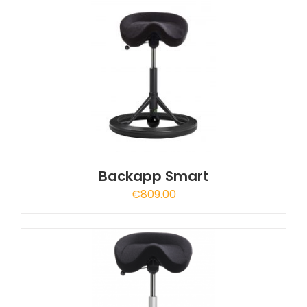
€849.00.
€549.00.
Backapp Smart
€
809.00
A