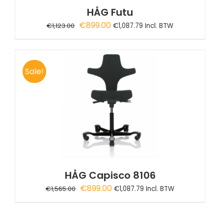
HÅG Futu
Oorspronkelijke
Huidige
€
899.00
€
1,123.00
€
1,087.79
Incl. BTW
prijs
prijs
was:
is:
€1,123.00.
€899.00.
Sale!
HÅG Capisco 8106
Oorspronkelijke
Huidige
€
899.00
€
1,565.00
€
1,087.79
Incl. BTW
prijs
prijs
was:
is: