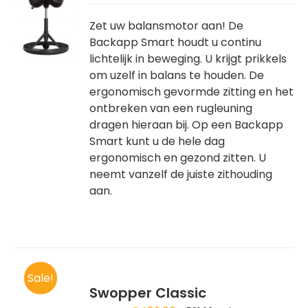
REN
Zet uw balansmotor aan! De
Backapp Smart houdt u continu
DUCT
lichtelijk in beweging. U krijgt prikkels
T
om uzelf in balans te houden. De
RDERE
ergonomisch gevormde zitting en het
ATIES.
ontbreken van een rugleuning
dragen hieraan bij. Op een Backapp
E
Smart kunt u de hele dag
ergonomisch en gezond zitten. U
OZEN
neemt vanzelf de juiste zithouding
DEN
aan.
DUCTPAGINA
Sale!
Swopper Classic