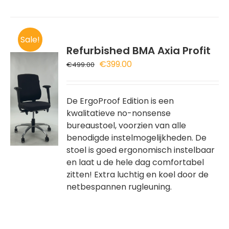
Sale!
Refurbished BMA Axia Profit
Oorspronkelijke
Huidige
€
399.00
€
499.00
prijs
prijs
was:
is:
REN
€499.00.
€399.00.
De ErgoProof Edition is een
kwalitatieve no-nonsense
DUCT
bureaustoel, voorzien van alle
T
benodigde instelmogelijkheden. De
RDERE
stoel is goed ergonomisch instelbaar
ATIES.
en laat u de hele dag comfortabel
zitten! Extra luchtig en koel door de
E
netbespannen rugleuning.
OZEN
DEN