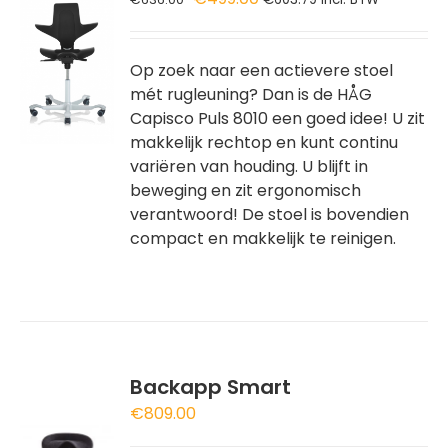
prijs
prijs
GEN
was:
is:
€636.00.
€499.00.
Op zoek naar een actievere stoel
WAGEN
mét rugleuning? Dan is de HÅG
Capisco Puls 8010 een goed idee! U zit
makkelijk rechtop en kunt continu
variëren van houding. U blijft in
beweging en zit ergonomisch
verantwoord! De stoel is bovendien
compact en makkelijk te reinigen.
Backapp Smart
€
809.00