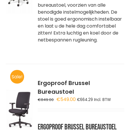
bureaustoel, voorzien van alle
benodigde instelmogelijkheden. De
stoel is goed ergonomisch instelbaar
en laat u de hele dag comfortabel
zitten! Extra luchtig en koel door de
netbespannen rugleuning.
Sale!
Ergoproof Brussel
Bureaustoel
GEN
Oorspronkelijke
Huidige
€
549.00
€
849.00
€
664.29
Incl. BTW
prijs
prijs
WAGEN
was:
is:
€849.00.
€549.00.
Ergoproof Brussel Bureaustoel