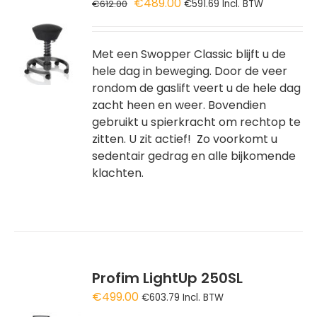
Oorspronkelijke
Huidige
€
489.00
€
612.00
€
591.69
Incl. BTW
prijs
prijs
GEN
was:
is:
€612.00.
€489.00.
Met een Swopper Classic blijft u de
WAGEN
hele dag in beweging. Door de veer
rondom de gaslift veert u de hele dag
zacht heen en weer. Bovendien
gebruikt u spierkracht om rechtop te
zitten. U zit actief! Zo voorkomt u
sedentair gedrag en alle bijkomende
klachten.
Profim LightUp 250SL
€
499.00
€
603.79
Incl. BTW
GEN