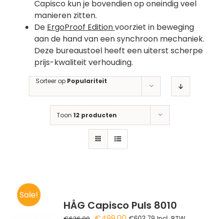
Capisco kun je bovendien op oneindig veel
manieren zitten.
De
ErgoProof Edition
voorziet in beweging
aan de hand van een synchroon mechaniek.
Deze bureaustoel heeft een uiterst scherpe
prijs-kwaliteit verhouding.
Sorteer op
Populariteit
Toon
12 producten
Sale!
HÅG Capisco Puls 8010
Oorspronkelijke
Huidige
€
499.00
€
636.00
€
603.79
Incl. BTW