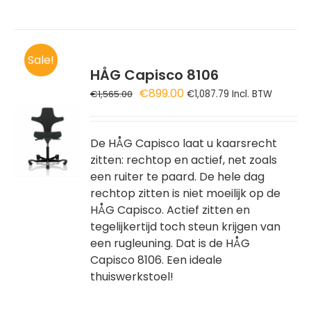
Sale!
HÅG Capisco 8106
Oorspronkelijke
Huidige
€
899.00
€
1,565.00
€
1,087.79
Incl. BTW
prijs
prijs
GEN
was:
is:
€1,565.00.
€899.00.
De HÅG Capisco laat u kaarsrecht
WAGEN
zitten: rechtop en actief, net zoals
een ruiter te paard. De hele dag
rechtop zitten is niet moeilijk op de
HÅG Capisco. Actief zitten en
tegelijkertijd toch steun krijgen van
een rugleuning. Dat is de HÅG
Capisco 8106. Een ideale
thuiswerkstoel!