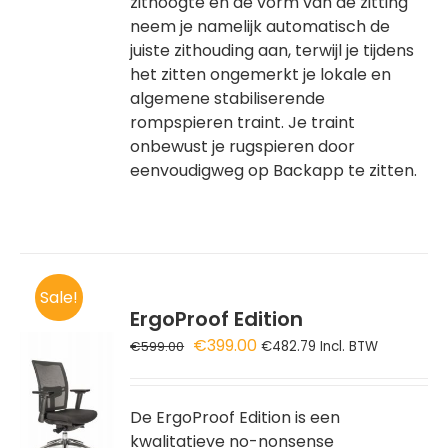
zithoogte en de vorm van de zitting
neem je namelijk automatisch de
juiste zithouding aan, terwijl je tijdens
het zitten ongemerkt je lokale en
algemene stabiliserende
rompspieren traint. Je traint
onbewust je rugspieren door
eenvoudigweg op Backapp te zitten.
Sale!
ErgoProof Edition
Oorspronkelijke
Huidige
€
399.00
€
599.00
€
482.79
Incl. BTW
prijs
prijs
GEN
was:
is:
€599.00.
€399.00.
De ErgoProof Edition is een
WAGEN
kwalitatieve no-nonsense