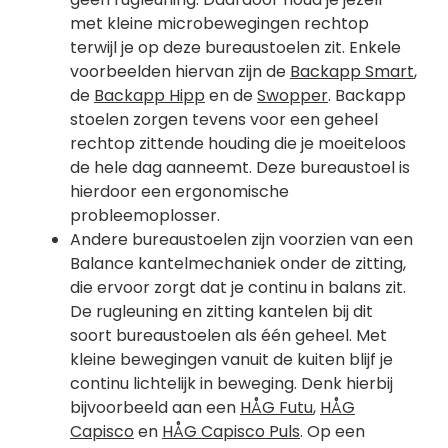
met kleine microbewegingen rechtop
terwijl je op deze bureaustoelen zit. Enkele
voorbeelden hiervan zijn de
Backapp Smart
,
de
Backapp Hipp
en de
Swopper
. Backapp
stoelen zorgen tevens voor een geheel
rechtop zittende houding die je moeiteloos
de hele dag aanneemt. Deze bureaustoel is
hierdoor een ergonomische
probleemoplosser.
Andere bureaustoelen zijn voorzien van een
Balance kantelmechaniek onder de zitting,
die ervoor zorgt dat je continu in balans zit.
De rugleuning en zitting kantelen bij dit
soort bureaustoelen als één geheel. Met
kleine bewegingen vanuit de kuiten blijf je
continu lichtelijk in beweging. Denk hierbij
bijvoorbeeld aan een
HÅG Futu
,
HÅG
Capisco
en
HÅG Capisco Puls
. Op een