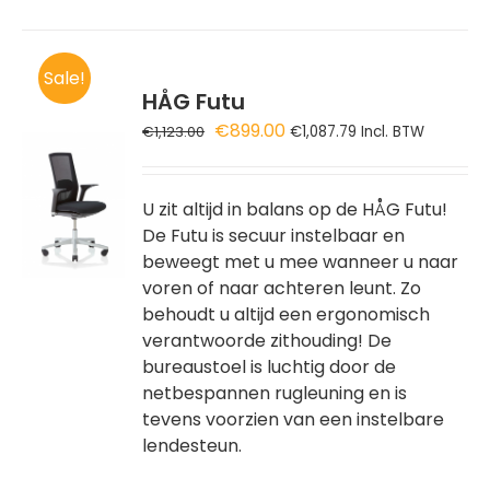
Sale!
HÅG Futu
Oorspronkelijke
Huidige
€
899.00
€
1,123.00
€
1,087.79
Incl. BTW
prijs
prijs
GEN
was:
is:
€1,123.00.
€899.00.
U zit altijd in balans op de HÅG Futu!
WAGEN
De Futu is secuur instelbaar en
beweegt met u mee wanneer u naar
voren of naar achteren leunt. Zo
behoudt u altijd een ergonomisch
verantwoorde zithouding! De
bureaustoel is luchtig door de
netbespannen rugleuning en is
tevens voorzien van een instelbare
lendesteun.