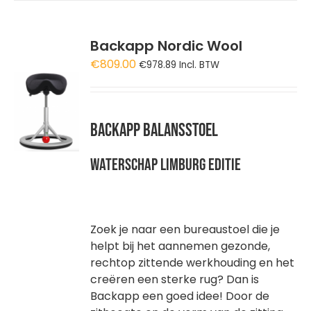
DUCTPAGINA
Backapp Nordic Wool
€
809.00
€
978.89
Incl. BTW
GEN
WAGEN
Backapp Balansstoel
Waterschap Limburg editie
Zoek je naar een bureaustoel die je
helpt bij het aannemen gezonde,
rechtop zittende werkhouding en het
creëren een sterke rug? Dan is
Backapp een goed idee! Door de