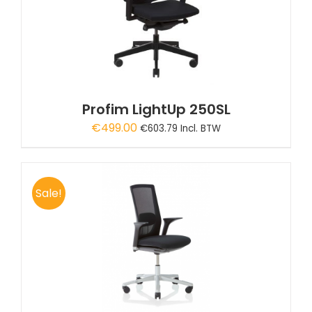
Profim LightUp 250SL
€
499.00
€
603.79
Incl. BTW
Sale!