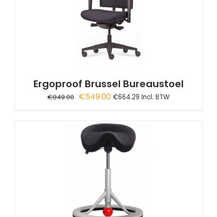
Ergoproof Brussel Bureaustoel
Oorspronkelijke
Huidige
€
549.00
€
849.00
€
664.29
Incl. BTW
prijs
prijs
was:
is:
€849.00.
€549.00.