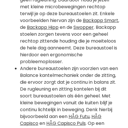
met kleine microbewegingen rechtop
terwijl je op deze bureaustoelen zit. Enkele
voorbeelden hiervan zijn de
Backapp Smart
,
de
Backapp Hipp
en de
Swopper
. Backapp
stoelen zorgen tevens voor een geheel
rechtop zittende houding die je moeiteloos
de hele dag aanneemt. Deze bureaustoel is
hierdoor een ergonomische
probleemoplosser.
Andere bureaustoelen zijn voorzien van een
Balance kantelmechaniek onder de zitting,
die ervoor zorgt dat je continu in balans zit.
De rugleuning en zitting kantelen bij dit
soort bureaustoelen als één geheel. Met
kleine bewegingen vanuit de kuiten blijf je
continu lichtelijk in beweging. Denk hierbij
bijvoorbeeld aan een
HÅG Futu
,
HÅG
Capisco
en
HÅG Capisco Puls
. Op een