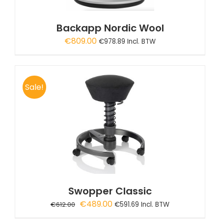
Backapp Nordic Wool
€
809.00
€
978.89
Incl. BTW
Sale!
Swopper Classic
Oorspronkelijke
Huidige
€
489.00
€
612.00
€
591.69
Incl. BTW
prijs
prijs