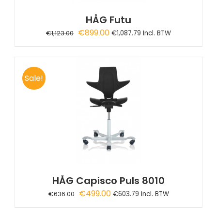
HÅG Futu
Oorspronkelijke
Huidige
€
899.00
€
1,123.00
€
1,087.79
Incl. BTW
prijs
prijs
was:
is:
€1,123.00.
€899.00.
Sale!
HÅG Capisco Puls 8010
Oorspronkelijke
Huidige
€
499.00
€
636.00
€
603.79
Incl. BTW
prijs
prijs
was:
is: