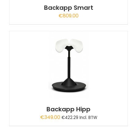
Backapp Smart
€
809.00
A
Backapp Hipp
€
349.00
€
422.29
Incl. BTW