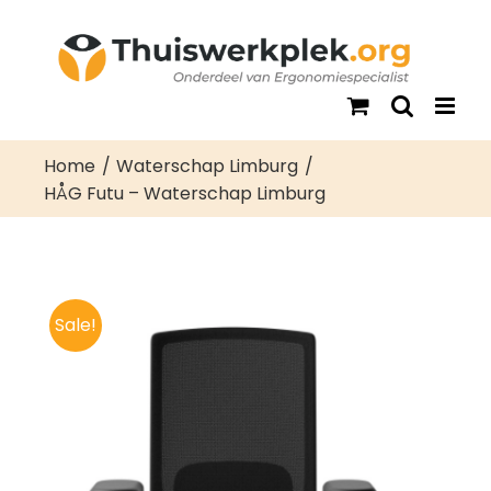
Ga
naar
inhoud
Home
Waterschap Limburg
HÅG Futu – Waterschap Limburg
Sale!