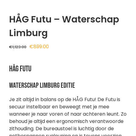
HÅG Futu – Waterschap
Limburg
Oorspronkelijke
Huidige
€
899.00
€
1,123.00
prijs
prijs
was:
is:
HÅG Futu
€1,123.00.
€899.00.
Waterschap Limburg editie
Je zit altijd in balans op de HÅG Futu! De Futu is
secuur instelbaar en beweegt met je mee
wanneer je naar voren of naar achteren leunt. Zo
behoud je altijd een ergonomisch verantwoorde
zithouding. De bureaustoel is luchtig door de
netbespannen rugleuning en is tevens voorzien