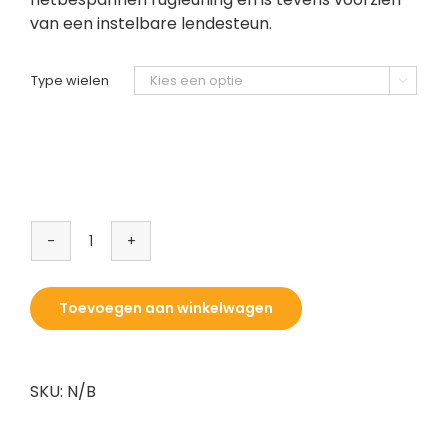
van een instelbare lendesteun.
Type wielen

HÅG
Futu
–
Toevoegen aan winkelwagen
Waterschap
Limburg
aantal
SKU:
N/B