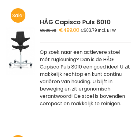
Sale!
HÅG Capisco Puls 8010
Oorspronkelijke
Huidige
€
499.00
€
636.00
€
603.79
Incl. BTW
prijs
prijs
GEN
was:
is:
€636.00.
€499.00.
Op zoek naar een actievere stoel
WAGEN
mét rugleuning? Dan is de HÅG
Capisco Puls 8010 een goed idee! U zit
makkelijk rechtop en kunt continu
variëren van houding. U blijft in
beweging en zit ergonomisch
verantwoord! De stoel is bovendien
compact en makkelijk te reinigen.