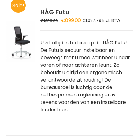
Sale!
HÅG Futu
Oorspronkelijke
Huidige
€
899.00
€
1,123.00
€
1,087.79
Incl. BTW
prijs
prijs
GEN
was:
is:
€1,123.00.
€899.00.
U zit altijd in balans op de HÅG Futu!
WAGEN
De Futu is secuur instelbaar en
beweegt met u mee wanneer u naar
voren of naar achteren leunt. Zo
behoudt u altijd een ergonomisch
verantwoorde zithouding! De
bureaustoel is luchtig door de
netbespannen rugleuning en is
tevens voorzien van een instelbare
lendesteun.