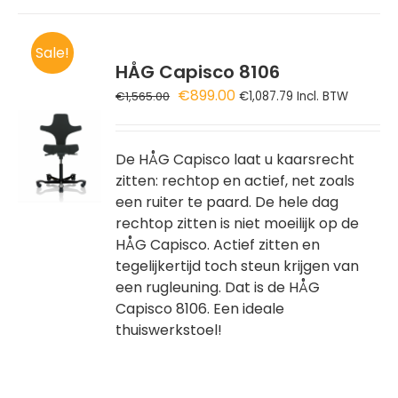
Sale!
HÅG Capisco 8106
Oorspronkelijke
Huidige
€
899.00
€
1,565.00
€
1,087.79
Incl. BTW
prijs
prijs
GEN
was:
is:
€1,565.00.
€899.00.
De HÅG Capisco laat u kaarsrecht
WAGEN
zitten: rechtop en actief, net zoals
een ruiter te paard. De hele dag
rechtop zitten is niet moeilijk op de
HÅG Capisco. Actief zitten en
tegelijkertijd toch steun krijgen van
een rugleuning. Dat is de HÅG
Capisco 8106. Een ideale
thuiswerkstoel!