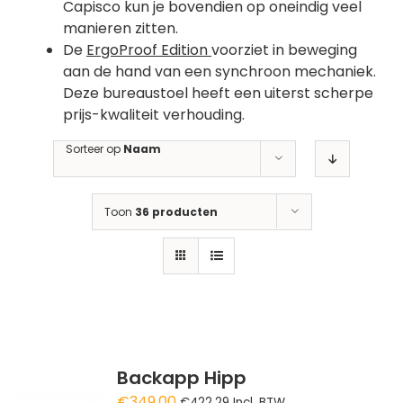
Capisco kun je bovendien op oneindig veel
manieren zitten.
De
ErgoProof Edition
voorziet in beweging
aan de hand van een synchroon mechaniek.
Deze bureaustoel heeft een uiterst scherpe
prijs-kwaliteit verhouding.
Sorteer op
Naam
Toon
36 producten
Backapp Hipp
€
349.00
€
422.29
Incl. BTW