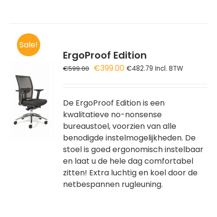
Sale!
ErgoProof Edition
Oorspronkelijke
Huidige
€
399.00
€
599.00
€
482.79
Incl. BTW
prijs
prijs
GEN
was:
is:
€599.00.
€399.00.
De ErgoProof Edition is een
WAGEN
kwalitatieve no-nonsense
bureaustoel, voorzien van alle
benodigde instelmogelijkheden. De
stoel is goed ergonomisch instelbaar
en laat u de hele dag comfortabel
zitten! Extra luchtig en koel door de
netbespannen rugleuning.