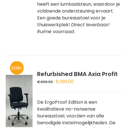
heeft een lumbaalsteun, waardoor je
voldoende ondersteuning ervaart.
Een goede bureaustoel voor je
thuiswerkplek!
Direct leverbaar!
Ruime voorraad.
Sale!
Refurbished BMA Axia Profit
Oorspronkelijke
Huidige
€
399.00
€
499.00
prijs
prijs
was:
is:
REN
€499.00.
€399.00.
De ErgoProof Edition is een
kwalitatieve no-nonsense
DUCT
bureaustoel, voorzien van alle
T
benodigde instelmogelijkheden. De
RDERE