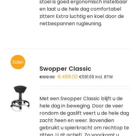
stoel is goed ergonomisch instelbaar
ATIES.
en laat u de hele dag comfortabel
zitten! Extra luchtig en koel door de
E
netbespannen rugleuning.
OZEN
DEN
Sale!
DUCTPAGINA
Swopper Classic
Oorspronkelijke
Huidige
€
489.00
€
612.00
€
591.69
Incl. BTW
prijs
prijs
GEN
was:
is:
€612.00.
€489.00.
Met een Swopper Classic blijft u de
WAGEN
hele dag in beweging. Door de veer
rondom de gaslift veert u de hele dag
zacht heen en weer. Bovendien
gebruikt u spierkracht om rechtop te
zitten. U zit actief! Zo voorkomt u