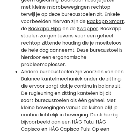
met kleine microbewegingen rechtop
terwijl je op deze bureaustoelen zit. Enkele
voorbeelden hiervan zijn de
Backapp Smart
,
de
Backapp Hipp
en de
Swopper
. Backapp
stoelen zorgen tevens voor een geheel
rechtop zittende houding die je moeiteloos
de hele dag aanneemt. Deze bureaustoel is
hierdoor een ergonomische
probleemoplosser.
Andere bureaustoelen zijn voorzien van een
Balance kantelmechaniek onder de zitting,
die ervoor zorgt dat je continu in balans zit.
De rugleuning en zitting kantelen bij dit
soort bureaustoelen als één geheel. Met
kleine bewegingen vanuit de kuiten blijf je
continu lichtelijk in beweging. Denk hierbij
bijvoorbeeld aan een
HÅG Futu
,
HÅG
Capisco
en
HÅG Capisco Puls
. Op een