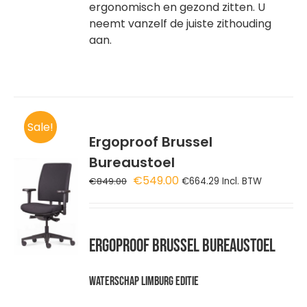
ergonomisch en gezond zitten. U
OZEN
neemt vanzelf de juiste zithouding
DEN
aan.
DUCTPAGINA
Sale!
Ergoproof Brussel
Bureaustoel
GEN
Oorspronkelijke
Huidige
€
549.00
€
849.00
€
664.29
Incl. BTW
prijs
prijs
WAGEN
was:
is:
€849.00.
€549.00.
Ergoproof Brussel Bureaustoel
Waterschap Limburg editie