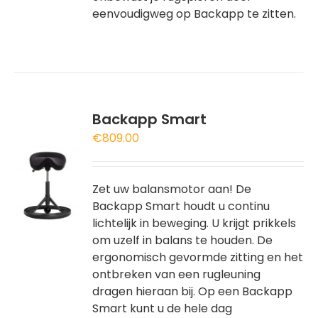
eenvoudigweg op Backapp te zitten.
Backapp Smart
€
809.00
REN
Zet uw balansmotor aan! De
Backapp Smart houdt u continu
DUCT
lichtelijk in beweging. U krijgt prikkels
T
om uzelf in balans te houden. De
RDERE
ergonomisch gevormde zitting en het
ATIES.
ontbreken van een rugleuning
dragen hieraan bij. Op een Backapp
E
Smart kunt u de hele dag